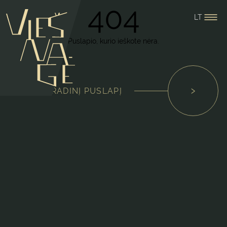
404
LT
Puslapio, kurio ieškote nėra.
GRĮŽTI Į PRADINĮ PUSLAPĮ